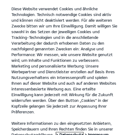
Diese Website verwendet Cookies und ähnliche
open
Technologien. Technisch notwendige Cookies sind aktiv
menu
und können nicht deaktiviert werden. Für alle weiteren
KONTAKT
Zwecke bitten wir um Ihre Einwilligung. Damit willigen Sie
sowohl in das Setzen der jeweiligen Cookies und
Tracking-Technologien und in die anschließende
Der Kia EV6 GT
Probefahrt
Verarbeitung der dadurch erhobenen Daten zu den
nachfolgend genannten Zwecken ein: Analyse und
...
...
DER KIA EV6 GT
Konfigurator
Performance: Wir messen, wie unsere Website genutzt
Der neue Kia EV6 GT.
wird, um Inhalte und Funktionen zu verbessern.
Marketing und personalisierte Werbung: Unsere
Werbepartner und Dienstleister erstellen auf Basis Ihres
Von Natur aus kraftvoll.
Nutzungsverhaltens ein Interessenprofil und spielen
Ihnen auf dieser Website und auch auf anderen Websites
interessenbasierte Werbung aus. Eine erteilte
Einwilligung kann jederzeit mit Wirkung für die Zukunft
widerrufen werden. Über den Button „Cookies“ in der
Kopfzeile gelangen Sie jederzeit zur Anpassung Ihrer
Präferenzen.
Weitere Informationen zu den eingesetzten Anbietern,
Speicherdauern und Ihren Rechten finden Sie in unserer
Datenschutzerklärung.
> Datenschutz
> Impressum