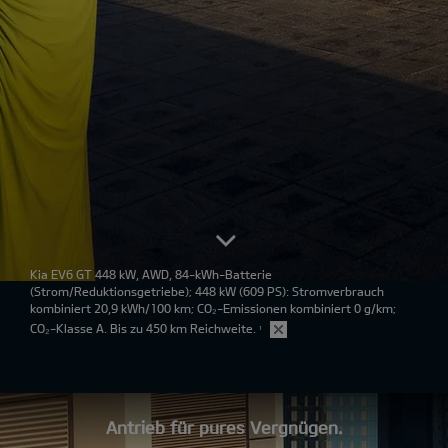
Kia EV6 GT 448 kW, AWD, 84-kWh-Batterie
(Strom/Reduktionsgetriebe); 448 kW (609 PS): Stromverbrauch
kombiniert 20,9 kWh/100 km; CO₂-Emissionen kombiniert 0 g/km;
CO₂-Klasse A. Bis zu 450 km Reichweite.
¹
Antrieb für pures Vergnügen.