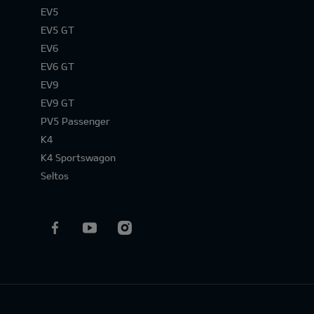
EV5
EV5 GT
EV6
EV6 GT
EV9
EV9 GT
PV5 Passenger
K4
K4 Sportswagon
Seltos