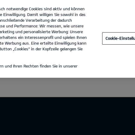
sch notwendige Cookies sind aktiv und können
e Einwilligung. Damit willigen Sie sowohl in das
 anschließende Verarbeitung der dadurch
se und Performance: Wir messen, wie unsere
Autovertrieb G.E.C.A. GmbH
Tel. :
0208 - 9966460
rketing und personalisierte Werbung: Unsere
rhaltens ein Interessenprofil und spielen Ihnen
Cookie-Einstel
e Werbung aus. Eine erteilte Einwilligung kann
utton „Cookies“ in der Kopfzeile gelangen Sie
n und Ihren Rechten finden Sie in unserer