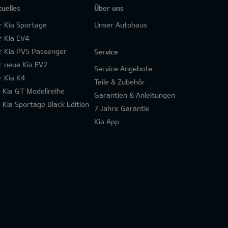
tuelles
Über uns
r Kia Sportage
Unser Autohaus
r Kia EV4
r Kia PV5 Passenger
Service
r neue Kia EV2
Service Angebote
r Kia K4
Teile & Zubehör
e Kia GT Modellreihe
Garantien & Anleitungen
e Kia Sportage Black Edition
7 Jahre Garantie
Kia App